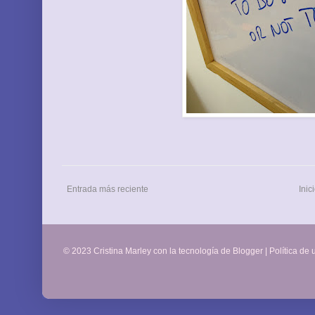
Entrada más reciente
Inic
© 2023 Cristina Marley con la tecnología de
Blogger
|
Política de 