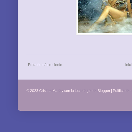
Entrada más reciente
Inic
© 2023 Cristina Marley con la tecnología de
Blogger
|
Política de 