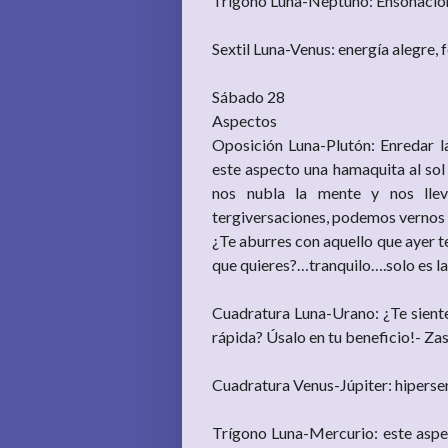
Trígono Luna-Neptuno: Ensoñacione
Sextil Luna-Venus: energía alegre, f
Sábado 28
Aspectos
Oposición Luna-Plutón: Enredar l
este aspecto una hamaquita al sol 
nos nubla la mente y nos lle
tergiversaciones, podemos vernos 
¿Te aburres con aquello que ayer te
que quieres?…tranquilo….solo es la
Cuadratura Luna-Urano: ¿Te siente
rápida? Úsalo en tu beneficio!- Zas
Cuadratura Venus-Júpiter: hipersen
Trígono Luna-Mercurio: este aspe