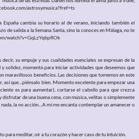
música de las estrellas Daniel nos ilumina el alma junto a Irune,
facebook.com/astrosymusica?fref=ts
a España cambia su horario al de verano, iniciando también el
 de salida a la Semana Santa, sino la conoces en Málaga, no te
e.com/watch?v=GqLzYqbpROk
es decir, su empuje y sus cualidades esenciales se expresan de la
 y solidez, momento para iniciar actividades que deseemos que
con maravillosos beneficios. Las decisiones que tomemos en este
car, así que…piénsalo bien. Momento excelente para empezar una
ciente es para aumentar), cortarse el cabello para que crezca
y disfrutar de una buena cena, con música, velitas o simplemente
cer nada, la no acción…A mí me encanta contemplar un amanecer o
para meditar, oír a tu corazón y hacer caso de tu intuición.