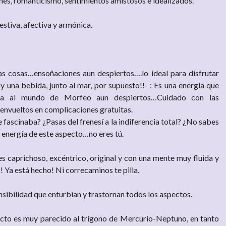
s, romanticismo, sentimientos amistosos e idealizados.
estiva, afectiva y armónica.
as cosas…ensoñaciones aun despiertos….lo ideal para disfrutar
y una bebida, junto al mar, por supuesto!!- : Es una energía que
va al mundo de Morfeo aun despiertos…Cuidado con las
envueltos en complicaciones gratuitas.
 fascinaba? ¿Pasas del frenesí a la indiferencia total? ¿No sabes
 energía de este aspecto…no eres tú.
s caprichoso, excéntrico, original y con una mente muy fluida y
! Ya está hecho! Ni correcaminos te pilla.
sibilidad que enturbian y trastornan todos los aspectos.
cto es muy parecido al trígono de Mercurio-Neptuno, en tanto