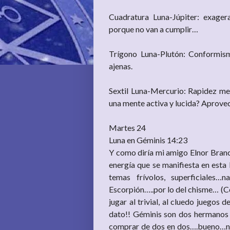
Cuadratura Luna-Júpiter: exager
porque no van a cumplir…
Trígono Luna-Plutón: Conformismo
ajenas.
Sextil Luna-Mercurio: Rapidez men
una mente activa y lucida? Aprovec
Martes 24
Luna en Géminis 14:23
Y como diría mi amigo Elnor Branch
energía que se manifiesta en esta 
temas frívolos, superficiales
Escorpión…..por lo del chisme… (C
jugar al trivial, al cluedo juegos
dato!! Géminis son dos hermanos 
comprar de dos en dos….bueno…no 