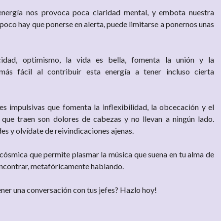
energía nos provoca poca claridad mental, y embota nuestra
co hay que ponerse en alerta, puede limitarse a ponernos unas
licidad, optimismo, la vida es bella, fomenta la unión y la
s fácil al contribuir esta energía a tener incluso cierta
 impulsivas que fomenta la inflexibilidad, la obcecación y el
o que traen son dolores de cabezas y no llevan a ningún lado.
des y olvídate de reivindicaciones ajenas.
cósmica que permite plasmar la música que suena en tu alma de
encontrar, metafóricamente hablando.
ner una conversación con tus jefes? Hazlo hoy!