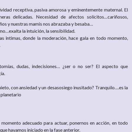
ctividad receptiva, pasiva amorosa y eminentemente maternal. El
ras delicadas. Necesidad de afectos solícitos…cariñosos,
os y nuestras mamis nos abrazaba y besaba…
…exalta la intuición, la sensibilidad.
s intimas, donde la moderación, hace gala en todo momento,
…
tomías, dudas, indecisiones… ¿ser o no ser? El aspecto que
ía.
uieto, con ansiedad y un desasosiego inusitado? Tranquilo….es la
 planetario
el momento adecuado para actuar, ponernos en acción, en todo
ue hayamos iniciado en la fase anterior.