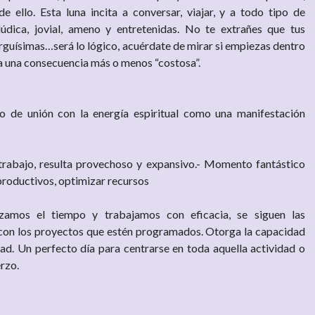
e ello. Esta luna incita a conversar, viajar, y a todo tipo de
lúdica, jovial, ameno y entretenidas. No te extrañes que tus
rguísimas…será lo lógico, acuérdate de mirar si empiezas dentro
ga una consecuencia más o menos “costosa”.
o de unión con la energía espiritual como una manifestación
 trabajo, resulta provechoso y expansivo.- Momento fantástico
 productivos, optimizar recursos
zamos el tiempo y trabajamos con eficacia, se siguen las
 con los proyectos que estén programados. Otorga la capacidad
dad. Un perfecto día para centrarse en toda aquella actividad o
erzo.