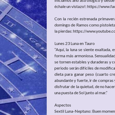
Iniciamos año astrológico y desde “
échale un vistazo!: https://www.
Con la recién estrenada primaver
domingo de Ramos como pistoletazo
la pierdas: https://www.youtub
Lunes 23 Luna en Tauro
“Aquí, la luna se siente exaltada, 
forma más armoniosa. Sensualidad
se tornen estables y duraderas y 
periodo serán difíciles de modifi
dieta para ganar peso (cuarto cre
abundante y fuerte, ir de compras 
disfrutar de la quietud, de no ha
una puesta de Sol junto al mar.”
Aspectos
Sextil Luna-Neptuno: Buen momento 