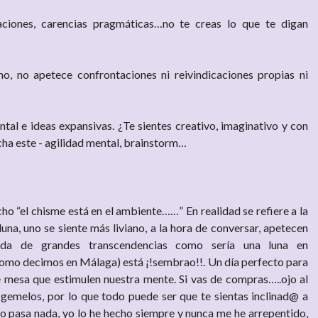
aciones, carencias pragmáticas…no te creas lo que te digan
, no apetece confrontaciones ni reivindicaciones propias ni
tal e ideas expansivas. ¿Te sientes creativo, imaginativo y con
ha este - agilidad mental, brainstorm…
o “el chisme está en el ambiente……” En realidad se refiere a la
luna, uno se siente más liviano, a la hora de conversar, apetecen
…nada de grandes transcendencias como sería una luna en
omo decimos en Málaga) está ¡!sembrao!!. Un día perfecto para
 de mesa que estimulen nuestra mente. Si vas de compras…..ojo al
gemelos, por lo que todo puede ser que te sientas inclinad@ a
pasa nada, yo lo he hecho siempre y nunca me he arrepentido,