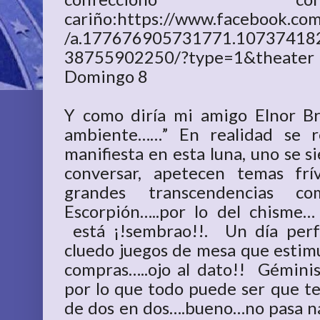
cariño:https://www.facebook.c
/a.177676905731771.10737418
38755902250/?type=1&theater
Domingo 8
Y como diría mi amigo Elnor Br
ambiente……” En realidad se r
manifiesta en esta luna, uno se si
conversar, apetecen temas frív
grandes transcendencias 
Escorpión…..por lo del chisme
está ¡!sembrao!!. Un día perfec
cluedo juegos de mesa que estimu
compras…..ojo al dato!! Gémini
por lo que todo puede ser que te
de dos en dos….bueno…no pasa na