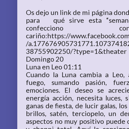
Os dejo un link de mi página donde
para qué sirve esta “seman
confecciono c
cariño:https://www.facebook.c
/a.177676905731771.10737418
38755902250/?type=1&theater
Domingo 20
Luna en Leo 01:11
Cuando la Luna cambia a Leo, 
fuego, sumando pasión, fuer
emociones. El deseo se acrecie
energía acción, necesita luces,
ganas de fiesta, de lucir galas, los
brillos, satén, terciopelo, un 
aspectos no muy positivo puede c
y chonni total. Aquí la consign