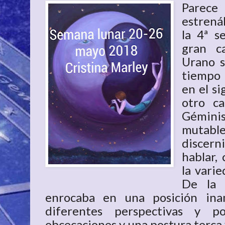
Parec
estrená
la 4ª s
gran c
Urano s
tiempo 
en el si
otro ca
Gémini
mutable 
discern
hablar,
la varie
De la 
enrocaba en una posición ina
diferentes perspectivas y po
obcecaciones y una postura terca 