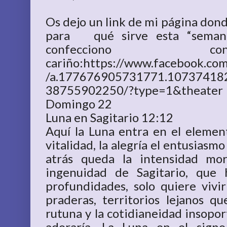
Os dejo un link de mi página donde
para qué sirve esta “seman
confecciono c
cariño:https://www.facebook.c
/a.177676905731771.10737418
38755902250/?type=1&theater
Domingo 22
Luna en Sagitario 12:12
Aquí la Luna entra en el elemen
vitalidad, la alegría el entusiasmo
atrás queda la intensidad mo
ingenuidad de Sagitario, que
profundidades, solo quiere viv
praderas, territorios lejanos q
rutuna y la cotidianeidad insopor
adoraría. La Luna en el sign