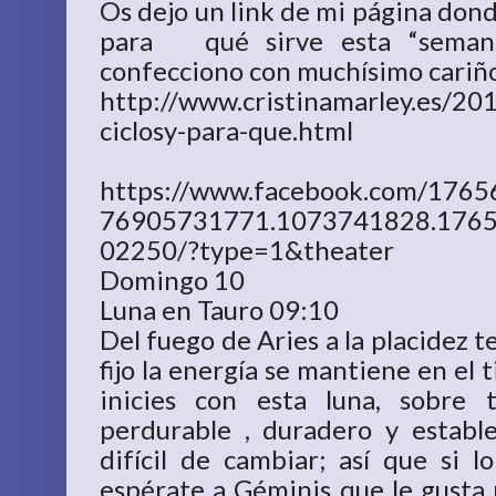
Os dejo un link de mi página donde
para qué sirve esta “seman
confecciono con muchísimo cariñ
http://www.cristinamarley.es/201
ciclosy-para-que.html
https://www.facebook.com/176
76905731771.1073741828.176
02250/?type=1&theater
Domingo 10
Luna en Tauro 09:10
Del fuego de Aries a la placidez 
fijo la energía se mantiene en el 
inicies con esta luna, sobre 
perdurable , duradero y establ
difícil de cambiar; así que si 
espérate a Géminis que le gusta 