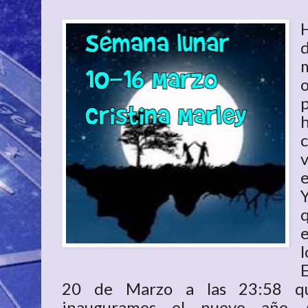
d
p
h
v
e
l
E
20 de Marzo a las 23:58 qu
inauguramos el nuevo año As