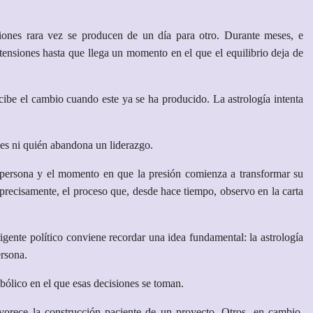
ciones rara vez se producen de un día para otro. Durante meses, e
ensiones hasta que llega un momento en el que el equilibrio deja de
ibe el cambio cuando este ya se ha producido. La astrología intenta
es ni quién abandona un liderazgo.
a persona y el momento en que la presión comienza a transformar su
 precisamente, el proceso que, desde hace tiempo, observo en la carta
igente político conviene recordar una idea fundamental: la astrología
ersona.
bólico en el que esas decisiones se toman.
vorece la construcción paciente de un proyecto. Otros, en cambio,